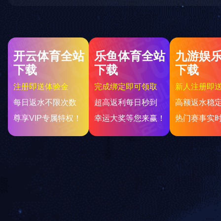
六、服务中止与终止
在以下任一情况下，平台有权中
用户违反本协议内容或法律法
用户提供虚假信息或存在安全
基于火博网页版登录入口-火博
七、免责声明
本平台所提供的数据及内容仅为
八、协议修改
本平台保留随时修改本协议条款
九、法律适用与争议解决
本协议适用中华人民共和国法律