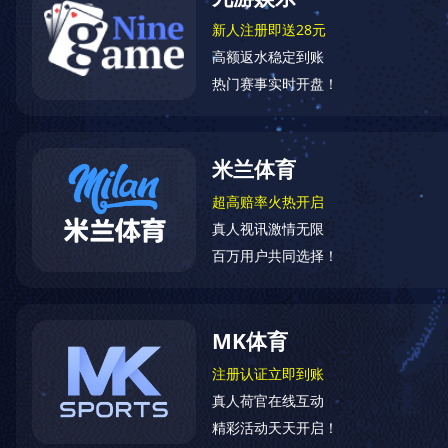
3. 用户对其账户的所有活动和
三、服务内容
本平台主要提供火博体育登录相
四、用户行为规范
用户承诺不利用本平台从事以下
发布、传播违法或侵权信息
实施恶意攻击、干扰平台系统
侵犯他人合法权益，包括隐私
进行任何未经授权的商业推广
使用自动化工具批量抓取、爬
五、知识产权声明
本平台上的所有内容（包括但不
护。未经授权，用户不得以任何