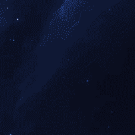
，可通过邮箱与我们联系：
om
数据分布矩阵
火博(中国)采用模块化方式展现多维数据分布情况，增强数据可读
平均停留
人均交互
3m 41s
5.3次