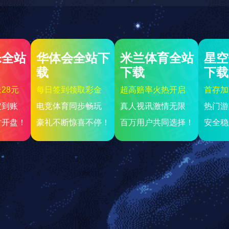
止或终止对用户的全部或部分服务，且无需提前通知：
规
风险
(中国)平台运营策略的调整
参考之用，所有信息按“现状”提供。因使用服务导致的直接或间接损
的权利。修改内容将在平台公示并即时生效，用户继续使用服务即代
。如有争议，双方应协商解决，协商不成的，应提交至平台所在地人